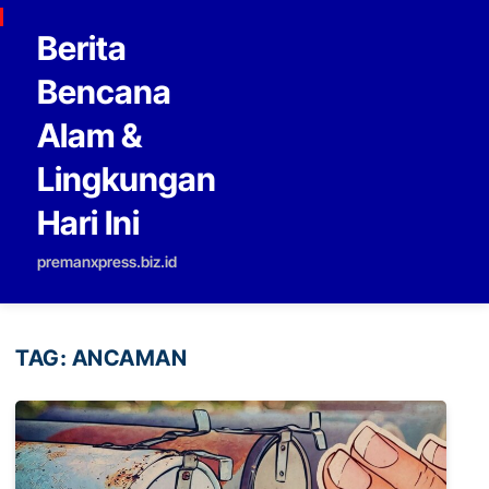
Skip to content
Berita
Bencana
Alam &
Lingkungan
Hari Ini
premanxpress.biz.id
TAG:
ANCAMAN