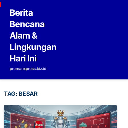
Skip to content
Berita
Bencana
Alam &
Lingkungan
Hari Ini
premanxpress.biz.id
TAG:
BESAR