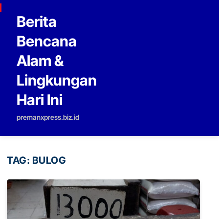
Skip to content
Berita
Bencana
Alam &
Lingkungan
Hari Ini
premanxpress.biz.id
TAG:
BULOG