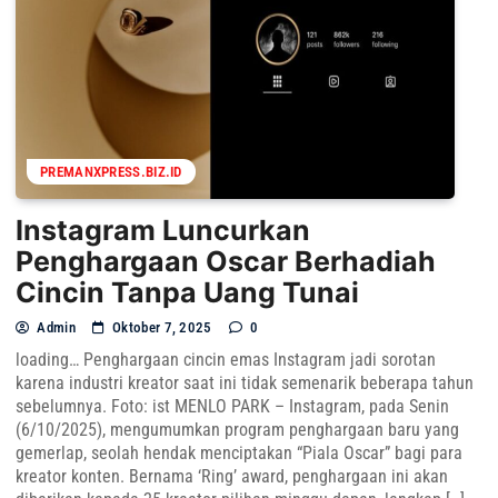
PREMANXPRESS.BIZ.ID
Instagram Luncurkan
Penghargaan Oscar Berhadiah
Cincin Tanpa Uang Tunai
Admin
Oktober 7, 2025
0
loading… Penghargaan cincin emas Instagram jadi sorotan
karena industri kreator saat ini tidak semenarik beberapa tahun
sebelumnya. Foto: ist MENLO PARK – Instagram, pada Senin
(6/10/2025), mengumumkan program penghargaan baru yang
gemerlap, seolah hendak menciptakan “Piala Oscar” bagi para
kreator konten. Bernama ‘Ring’ award, penghargaan ini akan