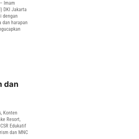
 – Imam
) DKI Jakarta
gi dengan
a dan harapan
engucapkan
m dan
s, Konten
ke Resort,
 CSR Edukatif
ourism dan MNC