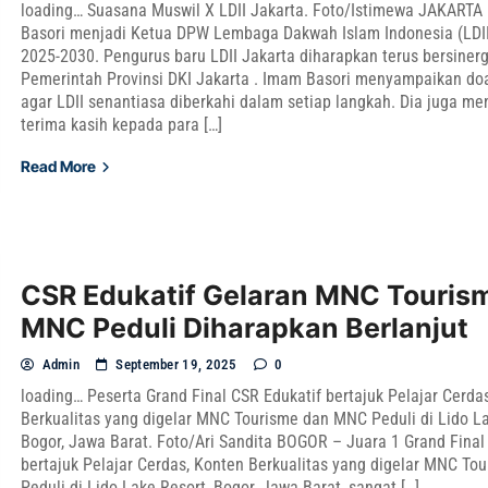
loading… Suasana Muswil X LDII Jakarta. Foto/Istimewa JAKARTA
Basori menjadi Ketua DPW Lembaga Dakwah Islam Indonesia (LDII
2025-2030. Pengurus baru LDII Jakarta diharapkan terus bersiner
Pemerintah Provinsi DKI Jakarta . Imam Basori menyampaikan do
agar LDII senantiasa diberkahi dalam setiap langkah. Dia juga m
terima kasih kepada para […]
Read More
CSR Edukatif Gelaran MNC Touris
MNC Peduli Diharapkan Berlanjut
Admin
September 19, 2025
0
loading… Peserta Grand Final CSR Edukatif bertajuk Pelajar Cerda
Berkualitas yang digelar MNC Tourisme dan MNC Peduli di Lido La
Bogor, Jawa Barat. Foto/Ari Sandita BOGOR – Juara 1 Grand Final
bertajuk Pelajar Cerdas, Konten Berkualitas yang digelar MNC T
Peduli di Lido Lake Resort, Bogor, Jawa Barat, sangat […]