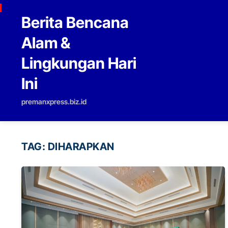
Skip to content
Berita Bencana
Alam &
Lingkungan Hari
Ini
premanxpress.biz.id
TAG:
DIHARAPKAN