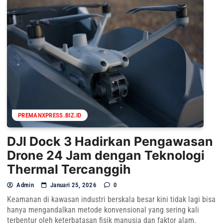
PREMANXPRESS.BIZ.ID
DJI Dock 3 Hadirkan Pengawasan
Drone 24 Jam dengan Teknologi
Thermal Tercanggih
Admin
Januari 25, 2026
0
Keamanan di kawasan industri berskala besar kini tidak lagi bisa
hanya mengandalkan metode konvensional yang sering kali
terbentur oleh keterbatasan fisik manusia dan faktor alam.