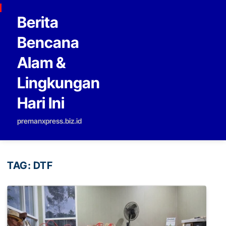
Skip to content
Berita
Bencana
Alam &
Lingkungan
Hari Ini
premanxpress.biz.id
TAG:
DTF