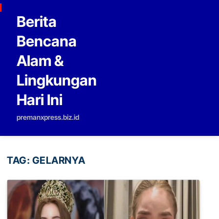
Skip to content
Berita
Bencana
Alam &
Lingkungan
Hari Ini
premanxpress.biz.id
TAG:
GELARNYA