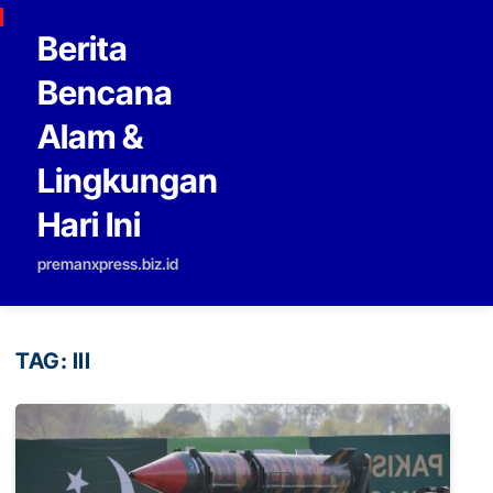
Skip to content
Berita
Bencana
Alam &
Lingkungan
Hari Ini
premanxpress.biz.id
TAG:
III