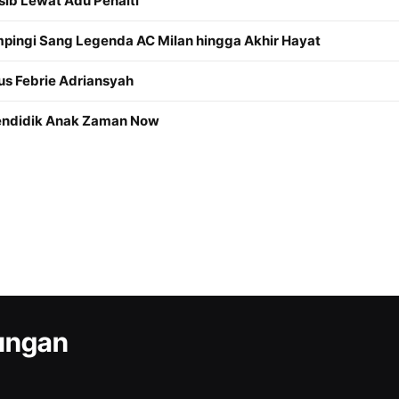
sib Lewat Adu Penalti
mpingi Sang Legenda AC Milan hingga Akhir Hayat
us Febrie Adriansyah
Mendidik Anak Zaman Now
kungan