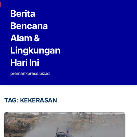
Skip to content
Berita
Bencana
Alam &
Lingkungan
Hari Ini
premanxpress.biz.id
TAG:
KEKERASAN