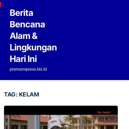
Skip to content
Berita
Bencana
Alam &
Lingkungan
Hari Ini
premanxpress.biz.id
TAG:
KELAM