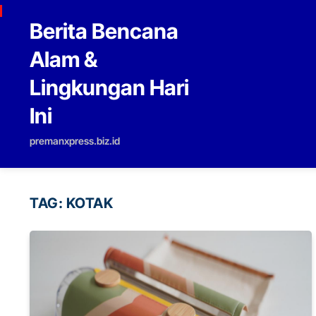
Skip to content
Berita Bencana
Alam &
Lingkungan Hari
Ini
premanxpress.biz.id
TAG:
KOTAK