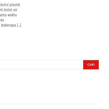
botol plastik
i botol air
 lama waktu
ada
 beberapa […]
CARI