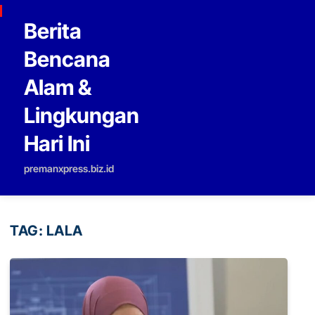
Skip to content
Berita
Bencana
Alam &
Lingkungan
Hari Ini
premanxpress.biz.id
TAG:
LALA