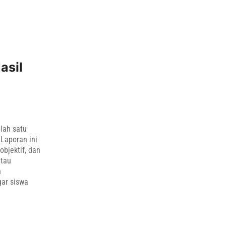
asil
lah satu
Laporan ini
bjektif, dan
atau
n
gar siswa