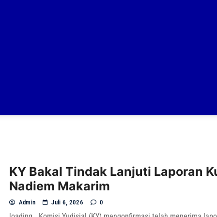
KY Bakal Tindak Lanjuti Laporan 
Nadiem Makarim
Admin
Juli 6, 2026
0
loading… Komisi Yudisial (KY) mengonfirmasi telah menerima lapo