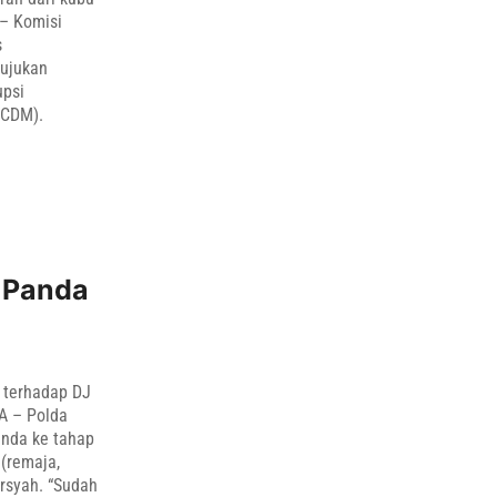
– Komisi
s
tujukan
upsi
(CDM).
 Panda
a terhadap DJ
A – Polda
anda ke tahap
 (remaja,
rsyah. “Sudah