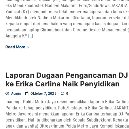
eks Mendikbudristek Nadiem Makarim. Foto/SindoNews JAKARTA 
Yudisial (KY) mengonfirmasi telah menerima laporan dari kubu ek
Mendikbudristek Nadiem Makarim . Diketahui, laporan tersebut di
kepada empat dari lima hakim yang menangani kasus dugaan kor
pengadaan laptop Chromebook dan Chrome Device Management 
Anggota KY […]
Read More
Laporan Dugaan Pengancaman DJ
ke Erika Carlina Naik Penyidikan
Admin
Oktober 7, 2025
0
loading… Polda Metro Jaya resmi menaikkan laporan Erika Carlin
Panda ke tahap penyidikan. Foto/Instagram Erika Carlina. JAKART
Metro Jaya resmi menaikkan laporan Erika Carlina terhadap DJ P
penyidikan. Hal itu dibenarkan oleh Kepala Subdirektorat Renakta
anak, dan wanita) Ditreskrimum Polda Metro Jaya Kompol Iskanda