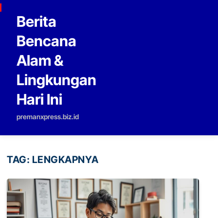
Skip to content
Berita
Bencana
Alam &
Lingkungan
Hari Ini
premanxpress.biz.id
TAG:
LENGKAPNYA