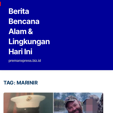
Skip to content
Berita
Bencana
Alam &
Lingkungan
Hari Ini
premanxpress.biz.id
TAG:
MARINIR