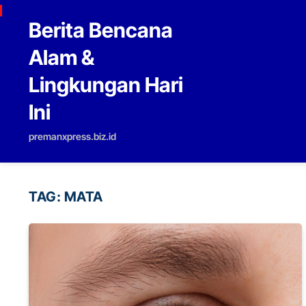
Skip to content
Berita Bencana
Alam &
Lingkungan Hari
Ini
premanxpress.biz.id
TAG:
MATA