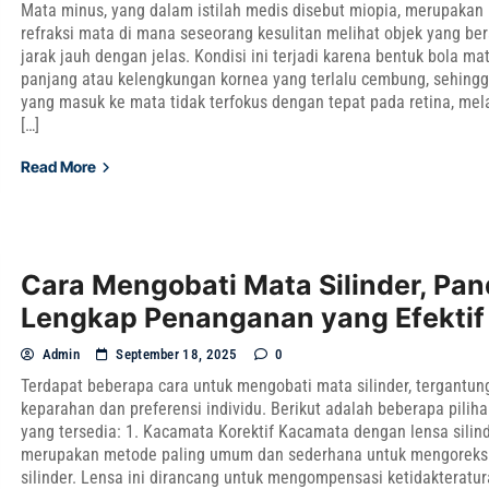
Mata minus, yang dalam istilah medis disebut miopia, merupakan 
refraksi mata di mana seseorang kesulitan melihat objek yang be
jarak jauh dengan jelas. Kondisi ini terjadi karena bentuk bola ma
panjang atau kelengkungan kornea yang terlalu cembung, sehing
yang masuk ke mata tidak terfokus dengan tepat pada retina, mel
[…]
Read More
Cara Mengobati Mata Silinder, Pa
Lengkap Penanganan yang Efektif
Admin
September 18, 2025
0
Terdapat beberapa cara untuk mengobati mata silinder, tergantun
keparahan dan preferensi individu. Berikut adalah beberapa pili
yang tersedia: 1. Kacamata Korektif Kacamata dengan lensa silin
merupakan metode paling umum dan sederhana untuk mengoreks
silinder. Lensa ini dirancang untuk mengompensasi ketidakteratu