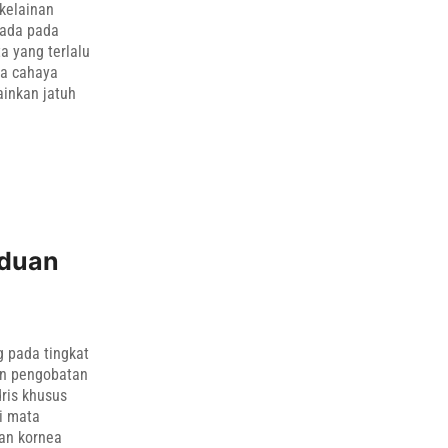
kelainan
rada pada
ta yang terlalu
ga cahaya
ainkan jatuh
nduan
g pada tingkat
han pengobatan
dris khusus
i mata
ran kornea