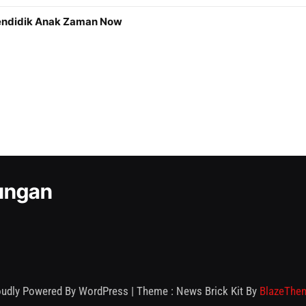
Mendidik Anak Zaman Now
kungan
oudly Powered By WordPress
|
Theme : News Brick Kit By
BlazeThe