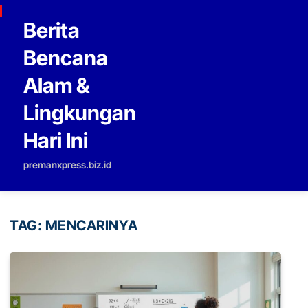
Skip to content
Berita
Bencana
Alam &
Lingkungan
Hari Ini
premanxpress.biz.id
TAG:
MENCARINYA