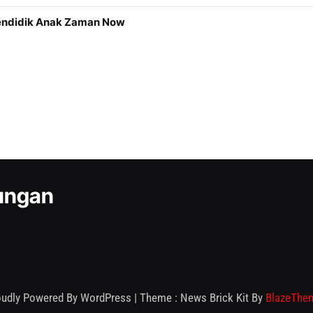
Mendidik Anak Zaman Now
kungan
oudly Powered By WordPress
|
Theme : News Brick Kit By
BlazeThe