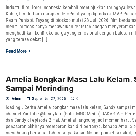
Industri film Horor Indonesia kembali menunjukkan taringnya lewa
Kubur, film terbaru garapan JeroPoint yang diproduksi MVP Pictu
Raam Punjabi. Tayang di bioskop mulai 23 Juli 2026, film berduras
menit ini tidak hanya menawarkan rentetan adegan menyeramkan,
menghadirkan konflik keluarga yang emosional dengan balutan mit
yang terasa dekat […]
Read More
Amelia Bongkar Masa Lalu Kelam,
Sampai Merinding
Admin
September 27, 2025
0
loading… Cerita Amelia bongkar masa lalu kelam, Sandy sampai m
channel YouTube @tennytap. (Foto: MNC Media) JAKARTA – Pert
dan Sandy di episode 2 Hai, Amelia! langsung jadi momen haru. S
penasaran akhirnya memberanikan diri bertanya, kenapa Amelia b
menghilang bertahun-tahun tanpa kabar. Nomor ponsel tak aktif, 