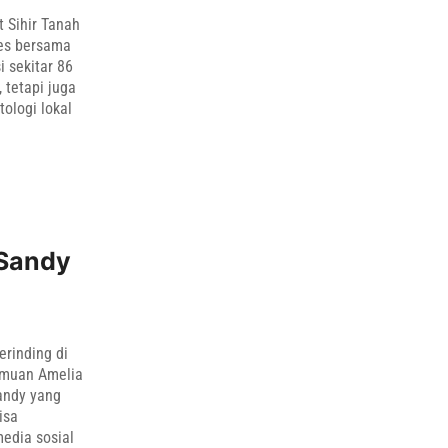
t Sihir Tanah
res bersama
i sekitar 86
 tetapi juga
ologi lokal
 Sandy
erinding di
emuan Amelia
andy yang
isa
media sosial