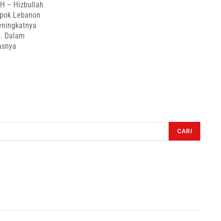
H – Hizbullah
mpok Lebanon
eningkatnya
i. Dalam
asnya
CARI