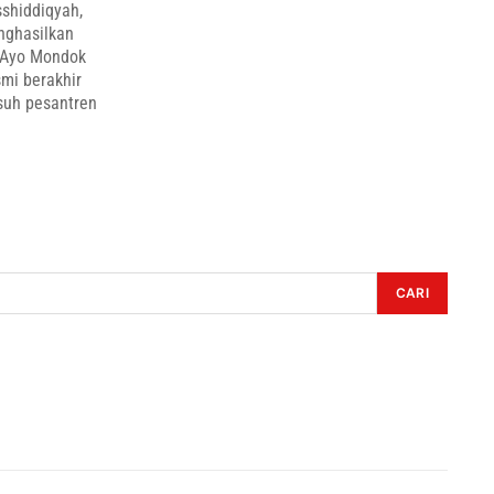
shiddiqyah,
nghasilkan
) Ayo Mondok
smi berakhir
suh pesantren
CARI