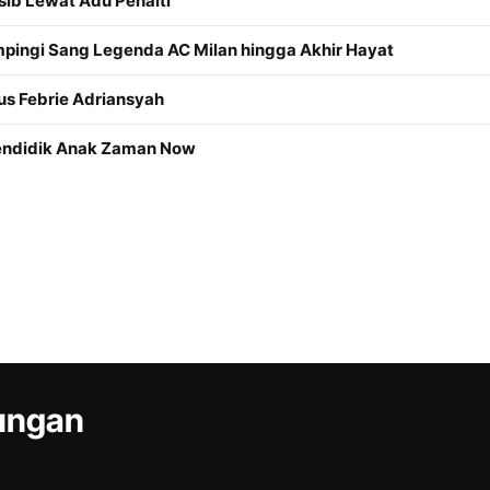
sib Lewat Adu Penalti
mpingi Sang Legenda AC Milan hingga Akhir Hayat
us Febrie Adriansyah
Mendidik Anak Zaman Now
kungan