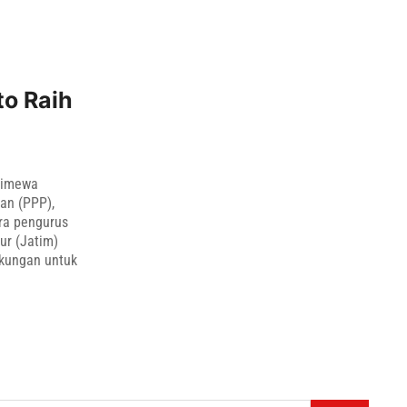
o Raih
timewa
an (PPP),
ra pengurus
ur (Jatim)
ukungan untuk