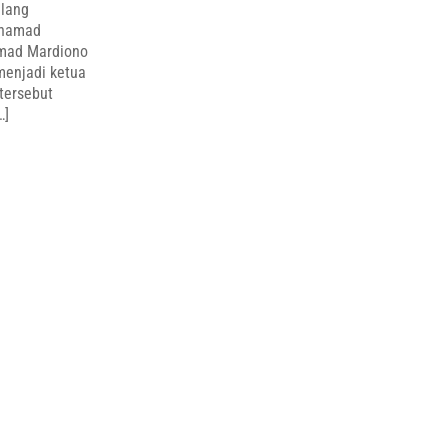
ulang
uhamad
mad Mardiono
menjadi ketua
tersebut
…]