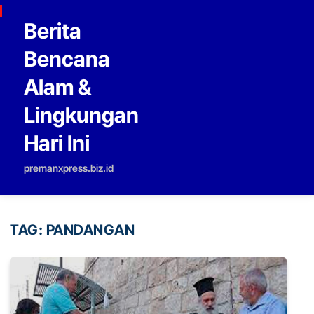
Skip to content
Berita
Bencana
Alam &
Lingkungan
Hari Ini
premanxpress.biz.id
TAG:
PANDANGAN