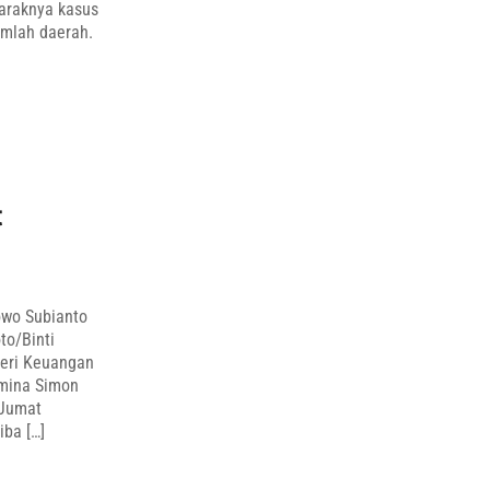
araknya kasus
umlah daerah.
t
owo Subianto
to/Binti
eri Keuangan
amina Simon
 Jumat
iba […]