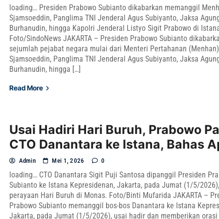
loading… Presiden Prabowo Subianto dikabarkan memanggil Menha
Sjamsoeddin, Panglima TNI Jenderal Agus Subiyanto, Jaksa Agun
Burhanudin, hingga Kapolri Jenderal Listyo Sigit Prabowo di Istan
Foto/SindoNews JAKARTA – Presiden Prabowo Subianto dikabark
sejumlah pejabat negara mulai dari Menteri Pertahanan (Menhan) 
Sjamsoeddin, Panglima TNI Jenderal Agus Subiyanto, Jaksa Agun
Burhanudin, hingga […]
Read More
Usai Hadiri Hari Buruh, Prabowo P
CTO Danantara ke Istana, Bahas 
Admin
Mei 1, 2026
0
loading… CTO Danantara Sigit Puji Santosa dipanggil Presiden Pr
Subianto ke Istana Kepresidenan, Jakarta, pada Jumat (1/5/2026), 
perayaan Hari Buruh di Monas. Foto/Binti Mufarida JAKARTA – Pr
Prabowo Subianto memanggil bos-bos Danantara ke Istana Kepres
Jakarta, pada Jumat (1/5/2026), usai hadir dan memberikan orasi