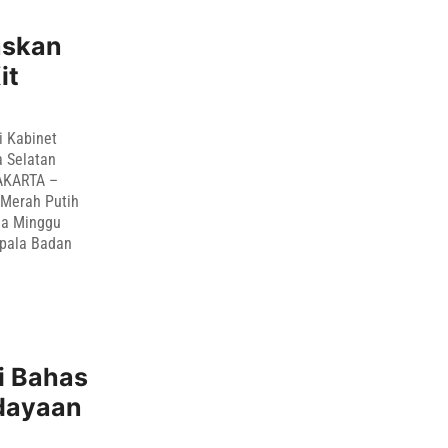
askan
it
i Kabinet
a Selatan
JAKARTA –
 Merah Putih
ada Minggu
epala Badan
i Bahas
dayaan