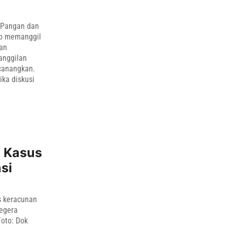
 Pangan dan
o memanggil
lan
anggilan
icanangkan.
ika diskusi
a Kasus
si
s keracunan
segera
oto: Dok