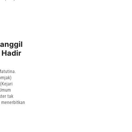
Panggil
 Hadir
Matutina.
omjak)
(Kejari
a Umum
ster tak
, menerbitkan