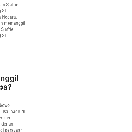
n Sjafrie
g ST
a Negara.
an memanggil
Sjafrie
g ST
anggil
Apa?
abowo
usai hadir di
esiden
idenan,
 di perayaan