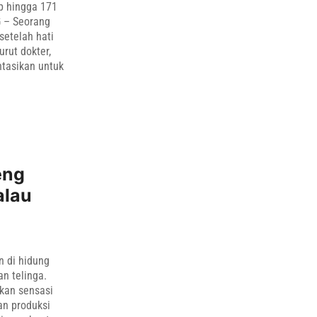
up hingga 171
G – Seorang
setelah hati
rut dokter,
ntasikan untuk
eng
alau
n di hidung
n telinga.
lkan sensasi
an produksi