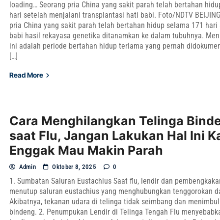
loading… Seorang pria China yang sakit parah telah bertahan hid
hari setelah menjalani transplantasi hati babi. Foto/NDTV BEIJIN
pria China yang sakit parah telah bertahan hidup selama 171 hari 
babi hasil rekayasa genetika ditanamkan ke dalam tubuhnya. Menu
ini adalah periode bertahan hidup terlama yang pernah didokume
[…]
Read More
Cara Menghilangkan Telinga Bind
saat Flu, Jangan Lakukan Hal Ini K
Enggak Mau Makin Parah
Admin
Oktober 8, 2025
0
1. Sumbatan Saluran Eustachius Saat flu, lendir dan pembengkaka
menutup saluran eustachius yang menghubungkan tenggorokan da
Akibatnya, tekanan udara di telinga tidak seimbang dan menimbu
bindeng. 2. Penumpukan Lendir di Telinga Tengah Flu menyebabk