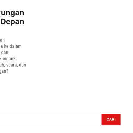
kungan
a Depan
ran
ya ke dalam
m dan
gkungan?
ah, suara, dan
gan?
CARI