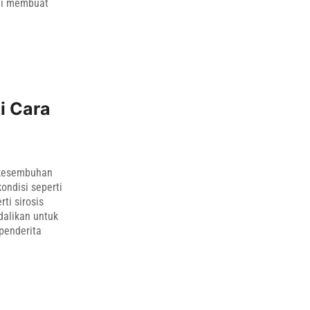
ini membuat
i Cara
t kesembuhan
ondisi seperti
ti sirosis
dalikan untuk
penderita