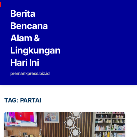
Skip to content
Berita
Bencana
Alam &
Lingkungan
Hari Ini
premanxpress.biz.id
TAG:
PARTAI