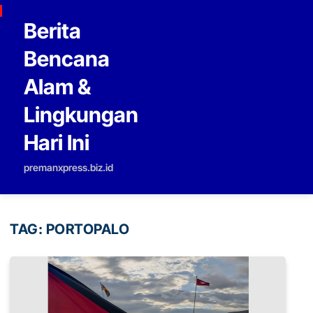
Skip to content
Berita
Bencana
Alam &
Lingkungan
Hari Ini
premanxpress.biz.id
TAG:
PORTOPALO