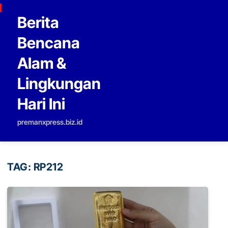
Skip to content
Berita
Bencana
Alam &
Lingkungan
Hari Ini
premanxpress.biz.id
TAG:
RP212