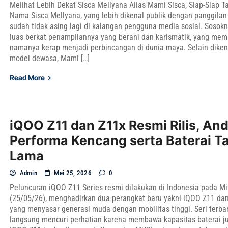
Melihat Lebih Dekat Sisca Mellyana Alias Mami Sisca, Siap-Siap T
Nama Sisca Mellyana, yang lebih dikenal publik dengan panggilan
sudah tidak asing lagi di kalangan pengguna media sosial. Sosokn
luas berkat penampilannya yang berani dan karismatik, yang me
namanya kerap menjadi perbincangan di dunia maya. Selain diken
model dewasa, Mami […]
Read More
iQOO Z11 dan Z11x Resmi Rilis, An
Performa Kencang serta Baterai T
Lama
Admin
Mei 25, 2026
0
Peluncuran iQOO Z11 Series resmi dilakukan di Indonesia pada M
(25/05/26), menghadirkan dua perangkat baru yakni iQOO Z11 da
yang menyasar generasi muda dengan mobilitas tinggi. Seri terbar
langsung mencuri perhatian karena membawa kapasitas baterai j