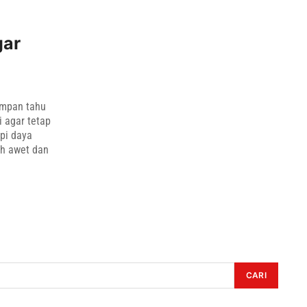
gar
impan tahu
i agar tetap
api daya
ih awet dan
CARI