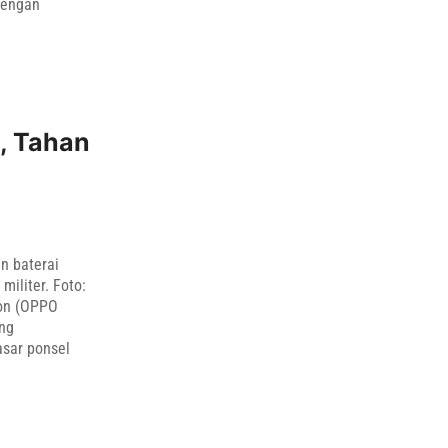
dengan
, Tahan
n baterai
militer. Foto:
ion (OPPO
ang
sar ponsel