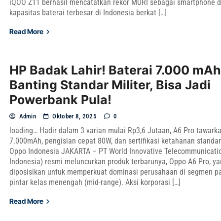
iQOO Z11 berhasil mencatatkan rekor MURI sebagai smartphone 
kapasitas baterai terbesar di Indonesia berkat […]
Read More
HP Badak Lahir! Baterai 7.000 mAh
Banting Standar Militer, Bisa Jadi
Powerbank Pula!
Admin
Oktober 8, 2025
0
loading… Hadir dalam 3 varian mulai Rp3,6 Jutaan, A6 Pro tawarka
7.000mAh, pengisian cepat 80W, dan sertifikasi ketahanan standar 
Oppo Indonesia JAKARTA – PT World Innovative Telecommunicat
Indonesia) resmi meluncurkan produk terbarunya, Oppo A6 Pro, y
diposisikan untuk memperkuat dominasi perusahaan di segmen pa
pintar kelas menengah (mid-range). Aksi korporasi […]
Read More