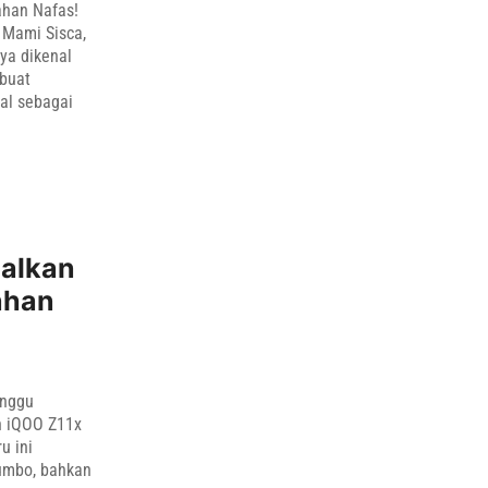
ahan Nafas!
 Mami Sisca,
ya dikenal
mbuat
al sebagai
dalkan
ahan
inggu
n iQOO Z11x
u ini
umbo, bahkan