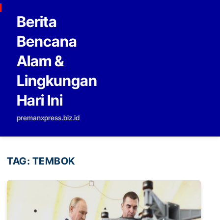
Skip to content
Berita
Bencana
Alam &
Lingkungan
Hari Ini
premanxpress.biz.id
TAG:
TEMBOK