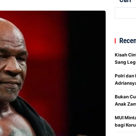
Recen
Kisah Cin
Sang Leg
Polri dan
Adriansy
Bukan Cu
Anak Za
MUI Mint
bagi Koru