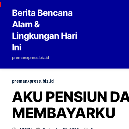
Skip to content
Berita Bencana
Alam &
Lingkungan Hari
Ini
premanxpress.biz.id
premanxpress.biz.id
AKU PENSIUN DA
MEMBAYARKU