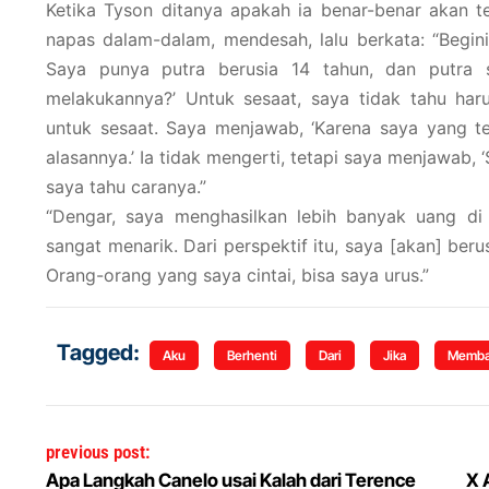
Ketika Tyson ditanya apakah ia benar-benar akan te
napas dalam-dalam, mendesah, lalu berkata: “Begin
Saya punya putra berusia 14 tahun, dan putra 
melakukannya?’ Untuk sesaat, saya tidak tahu har
untuk sesaat. Saya menjawab, ‘Karena saya yang te
alasannya.’ Ia tidak mengerti, tetapi saya menjawab,
saya tahu caranya.”
“Dengar, saya menghasilkan lebih banyak uang di 
sangat menarik. Dari perspektif itu, saya [akan] beru
Orang-orang yang saya cintai, bisa saya urus.”
Tagged:
Aku
Berhenti
Dari
Jika
Memba
Navigasi pos
previous post:
Apa Langkah Canelo usai Kalah dari Terence
X 