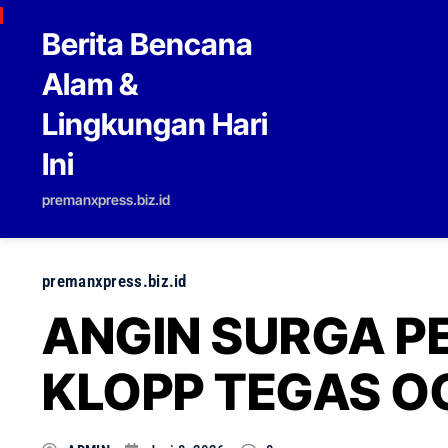
Skip to content
Berita Bencana
Alam &
Lingkungan Hari
Ini
premanxpress.biz.id
premanxpress.biz.id
ANGIN SURGA P
KLOPP TEGAS O