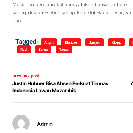
Meskipun berulang kali menyatakan bahwa ia tidak b
sering disebut-sebut setiap kali klub-klub besar, y
baru.
Tagged:
Angin
Blancos
Jurgen
Klopp
Real
Surga
Tegas
Navigasi pos
previous post:
Justin Hubner Bisa Absen Perkuat Timnas
A
Indonesia Lawan Mozambik
Admin