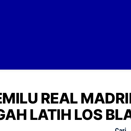
EMILU REAL MADRI
GAH LATIH LOS B
Cari