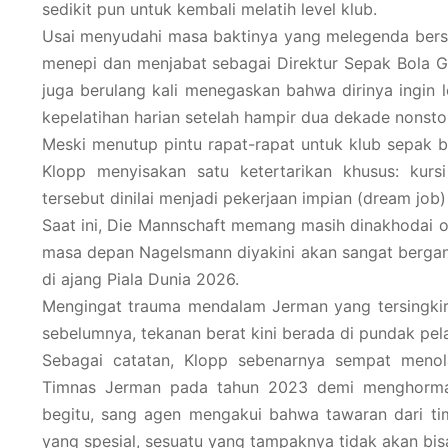
sedikit pun untuk kembali melatih level klub.
Usai menyudahi masa baktinya yang melegenda bers
menepi dan menjabat sebagai Direktur Sepak Bola Glo
juga berulang kali menegaskan bahwa dirinya ingin 
kepelatihan harian setelah hampir dua dekade nonstop
Meski menutup pintu rapat-rapat untuk klub sepak b
Klopp menyisakan satu ketertarikan khusus: kursi
tersebut dinilai menjadi pekerjaan impian (dream job)
Saat ini, Die Mannschaft memang masih dinakhodai o
masa depan Nagelsmann diyakini akan sangat berga
di ajang Piala Dunia 2026.
Mengingat trauma mendalam Jerman yang tersingkir 
sebelumnya, tekanan berat kini berada di pundak pel
Sebagai catatan, Klopp sebenarnya sempat meno
Timnas Jerman pada tahun 2023 demi menghormat
begitu, sang agen mengakui bahwa tawaran dari tim 
yang spesial, sesuatu yang tampaknya tidak akan bis