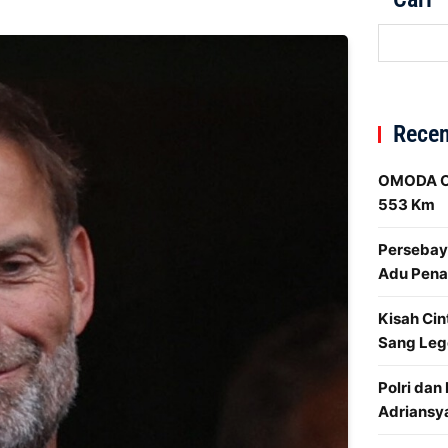
Recen
OMODA O4
553 Km
Persebaya
Adu Penal
Kisah Cin
Sang Leg
Polri dan
Adriansy