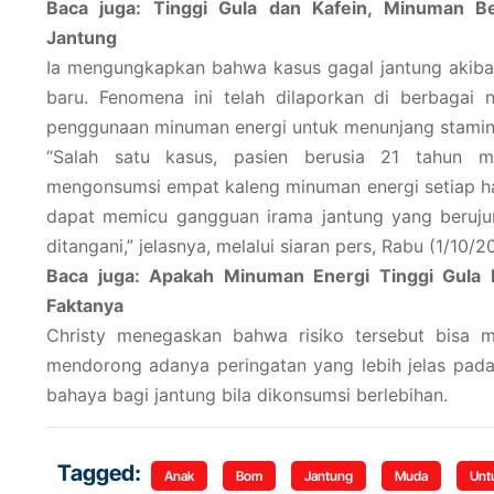
Baca juga: Tinggi Gula dan Kafein, Minuman B
Jantung
Ia mengungkapkan bahwa kasus gagal jantung akiba
baru. Fenomena ini telah dilaporkan di berbagai n
penggunaan minuman energi untuk menunjang stamina
“Salah satu kasus, pasien berusia 21 tahun me
mengonsumsi empat kaleng minuman energi setiap ha
dapat memicu gangguan irama jantung yang berujun
ditangani,” jelasnya, melalui siaran pers, Rabu (1/10/2
Baca juga: Apakah Minuman Energi Tinggi Gula 
Faktanya
Christy menegaskan bahwa risiko tersebut bisa me
mendorong adanya peringatan yang lebih jelas pada
bahaya bagi jantung bila dikonsumsi berlebihan.
Tagged:
Anak
Bom
Jantung
Muda
Unt