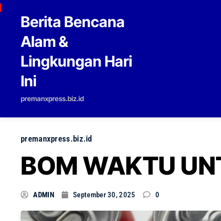
Skip to content
Berita Bencana
Alam &
Lingkungan Hari
Ini
premanxpress.biz.id
premanxpress.biz.id
BOM WAKTU UN
ADMIN
September 30, 2025
0