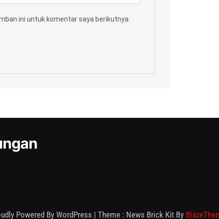
mban ini untuk komentar saya berikutnya.
kungan
oudly Powered By WordPress
|
Theme : News Brick Kit By
BlazeThe