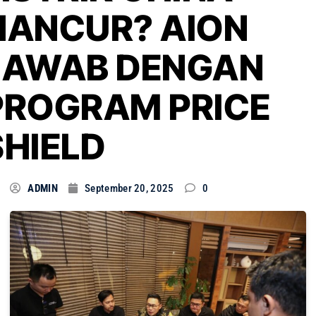
HANCUR? AION
JAWAB DENGAN
PROGRAM PRICE
SHIELD
ADMIN
September 20, 2025
0