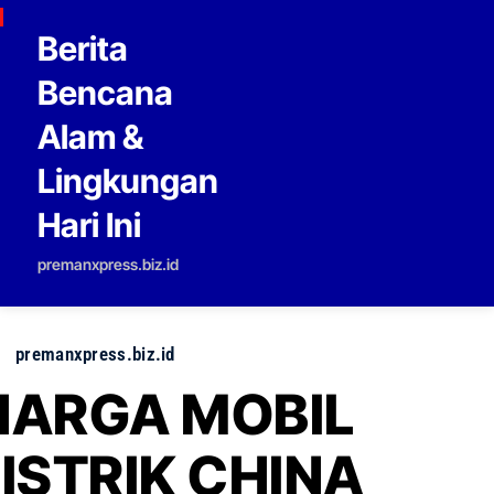
Skip to content
Berita
Bencana
Alam &
Lingkungan
Hari Ini
premanxpress.biz.id
premanxpress.biz.id
HARGA MOBIL
LISTRIK CHINA