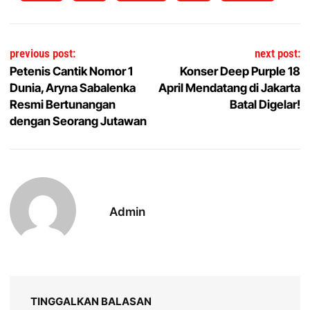
Navigasi pos
previous post:
next post:
Petenis Cantik Nomor 1
Konser Deep Purple 18
Dunia, Aryna Sabalenka
April Mendatang di Jakarta
Resmi Bertunangan
Batal Digelar!
dengan Seorang Jutawan
Admin
TINGGALKAN BALASAN