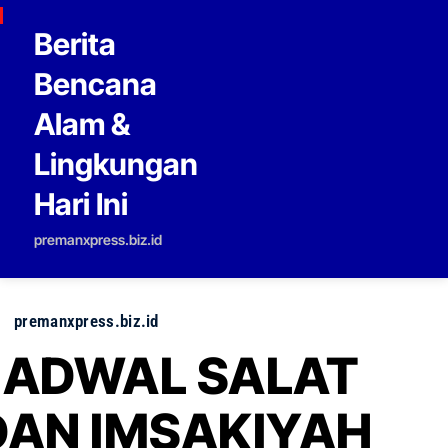
Skip to content
Berita
Bencana
Alam &
Lingkungan
Hari Ini
premanxpress.biz.id
premanxpress.biz.id
JADWAL SALAT
DAN IMSAKIYAH