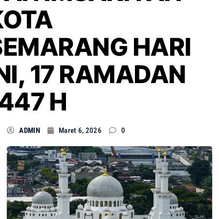
KOTA
SEMARANG HARI
INI, 17 RAMADAN
1447 H
ADMIN
Maret 6, 2026
0