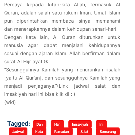
Percaya kepada kitab-kita Allah, termasuk Al
Quran, adalah salah satu rukum Iman. Umat Islam
pun diperintahkan membaca isinya, memahami
dan menerapkannya dalam kehidupan sehari-hari.
Dengan kata lain, Al Quran diturunkan untuk
manusia agar dapat menjalani kehidupannya
sesuai dengan ajaran Islam. Allah berfirman dalam
surat Al Hijr ayat 9:
“Sesungguhnya Kamilah yang menurunkan risalah
[yaitu Al-Qur’an], dan sesungguhnya Kamilah yang
menjadi penjaganya.”(Link jadwal salat dan
imsakiyah hari ini bisa klik di : )
(wid)
Tagged:
Dan
Hari
Imsakiyah
Ini
Jadwal
Kota
Ramadan
Salat
Semarang