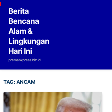
Skip to content
Berita
Bencana
Alam &
Lingkungan
Hari Ini
premanxpress.biz.id
TAG:
ANCAM