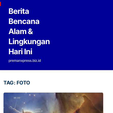
Skip to content
Berita
Bencana
Alam &
Lingkungan
Hari Ini
premanxpress.biz.id
TAG:
FOTO