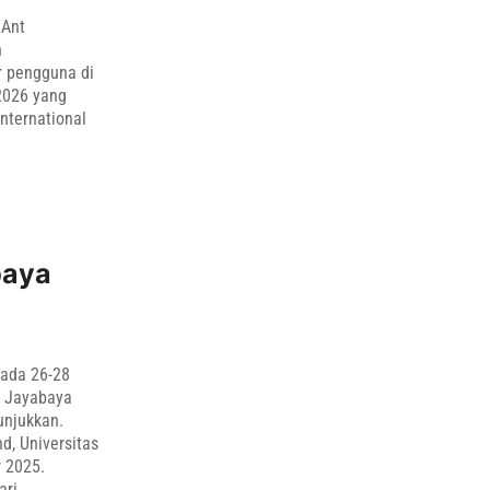
 Ant
n
r pengguna di
2026 yang
International
baya
pada 26-28
s Jayabaya
unjukkan.
d, Universitas
 2025.
ari