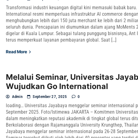
Transformasi industri keuangan digital kini memasuki babak baru.
International resmi memperluas infrastruktur AI commerce denga
menghubungkan lebih dari 150 juta merchant ke lebih dari 2 milia
seluruh dunia. Pencapaian ini diumumkan dalam ajang MoMents 
digelar di Kuala Lumpur. Sebagai tulang punggung bisnisnya, Ant 
terus memperkuat layanan pembayaran global. Saat […]
Read More
Melalui Seminar, Universitas Jaya
Wujudkan Go International
Admin
September 27, 2025
0
loading… Universitas Jayabaya menggelar seminar internasional 
September 2025. Foto/Istimewa JAKARTA – Komitmen Universita
dalam meningkatkan reputasi akademik di tingkat global terus dit
Berkolaborasi dengan Rajamanggala University Krungthep, Thailan
Jayabaya menggelar seminar internasional pada 26-28 September
Seminar tersebut diikuti oleh lebih dari 40 presenter yang terdiri d