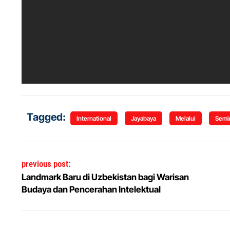
Tagged:
International
Jayabaya
Melalui
Semi
Navigasi pos
previous post:
Landmark Baru di Uzbekistan bagi Warisan
Budaya dan Pencerahan Intelektual