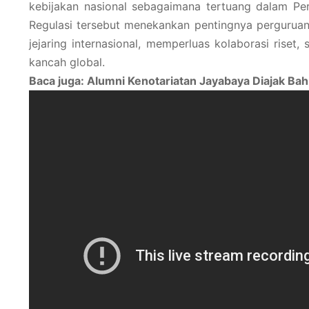
kebijakan nasional sebagaimana tertuang dalam Pe
Regulasi tersebut menekankan pentingnya pergurua
jejaring internasional, memperluas kolaborasi riset
kancah global.
Baca juga: Alumni Kenotariatan Jayabaya Diajak 