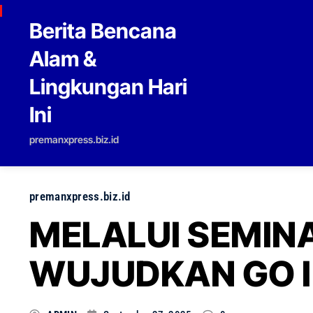
Skip to content
Berita Bencana
Alam &
Lingkungan Hari
Ini
premanxpress.biz.id
premanxpress.biz.id
MELALUI SEMIN
WUJUDKAN GO 