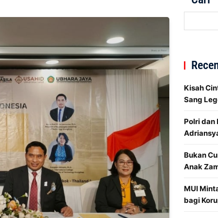
Recen
Kisah Cin
Sang Leg
Polri dan
Adriansy
Bukan Cu
Anak Za
MUI Mint
bagi Koru