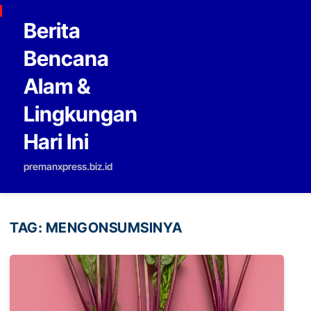
Skip to content
Berita
Bencana
Alam &
Lingkungan
Hari Ini
premanxpress.biz.id
TAG:
MENGONSUMSINYA