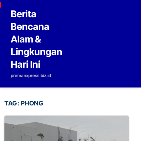
Skip to content
Berita
Bencana
Alam &
Lingkungan
Hari Ini
premanxpress.biz.id
TAG:
PHONG