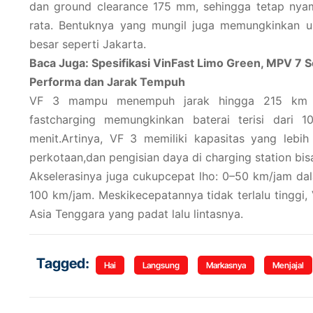
dan ground clearance 175 mm, sehingga tetap nya
rata. Bentuknya yang mungil juga memungkinkan un
besar seperti Jakarta.
Baca Juga: Spesifikasi VinFast Limo Green, MPV 7 S
Performa dan Jarak Tempuh
VF 3 mampu menempuh jarak hingga 215 km den
fastcharging memungkinkan baterai terisi dari
menit.Artinya, VF 3 memiliki kapasitas yang lebi
perkotaan,dan pengisian daya di charging station bis
Akselerasinya juga cukupcepat lho: 0–50 km/jam da
100 km/jam. Meskikecepatannya tidak terlalu tinggi, 
Asia Tenggara yang padat lalu lintasnya.
Tagged:
Hai
Langsung
Markasnya
Menjajal