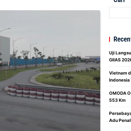
Recen
Uji Langs
GIIAS 202
Vietnam d
Indonesia 
OMODA O4 
553 Km
Persebaya
Adu Penal