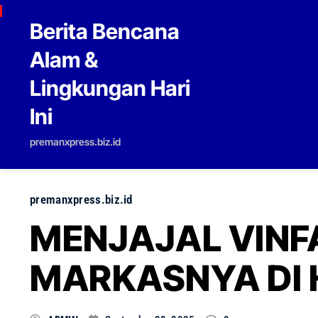
Skip to content
Berita Bencana
Alam &
Lingkungan Hari
Ini
premanxpress.biz.id
premanxpress.biz.id
MENJAJAL VINFA
MARKASNYA DI 