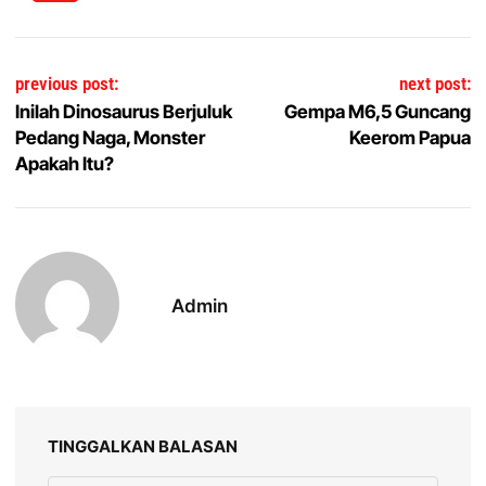
Navigasi pos
previous post:
next post:
Inilah Dinosaurus Berjuluk
Gempa M6,5 Guncang
Pedang Naga, Monster
Keerom Papua
Apakah Itu?
Admin
TINGGALKAN BALASAN