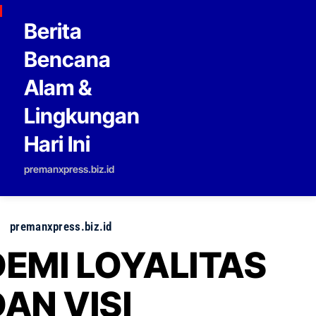
Skip to content
Berita
Bencana
Alam &
Lingkungan
Hari Ini
premanxpress.biz.id
premanxpress.biz.id
DEMI LOYALITAS
DAN VISI