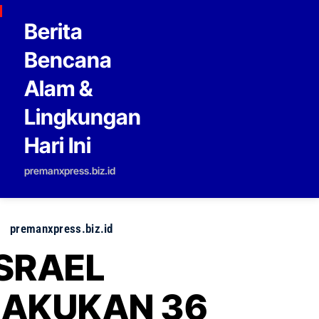
Skip to content
Berita
Bencana
Alam &
Lingkungan
Hari Ini
premanxpress.biz.id
premanxpress.biz.id
ISRAEL
LAKUKAN 36