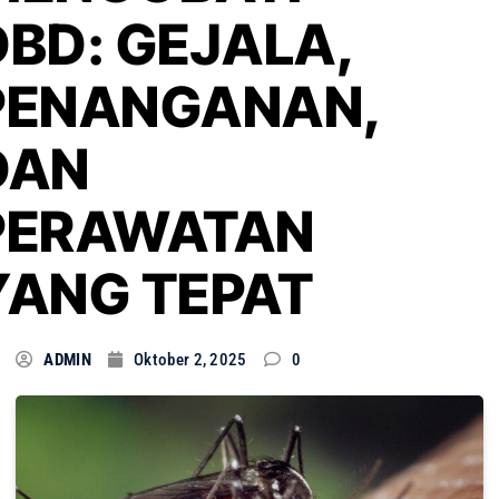
DBD: GEJALA,
PENANGANAN,
DAN
PERAWATAN
YANG TEPAT
ADMIN
Oktober 2, 2025
0