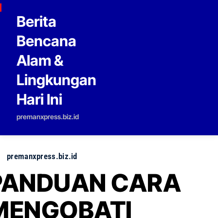
Skip to content
Berita
Bencana
Alam &
Lingkungan
Hari Ini
premanxpress.biz.id
premanxpress.biz.id
PANDUAN CARA
MENGOBATI