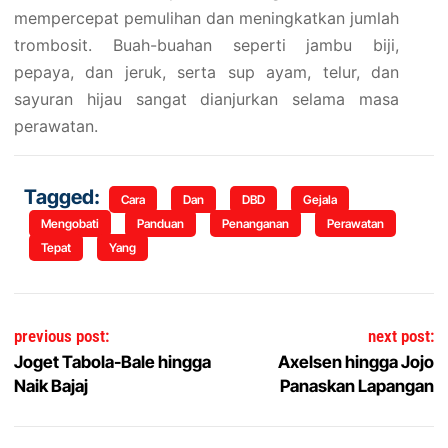
mempercepat pemulihan dan meningkatkan jumlah
trombosit. Buah-buahan seperti jambu biji,
pepaya, dan jeruk, serta sup ayam, telur, dan
sayuran hijau sangat dianjurkan selama masa
perawatan.
Tagged:
Cara
Dan
DBD
Gejala
Mengobati
Panduan
Penanganan
Perawatan
Tepat
Yang
Navigasi pos
previous post:
next post:
Joget Tabola-Bale hingga
Axelsen hingga Jojo
Naik Bajaj
Panaskan Lapangan