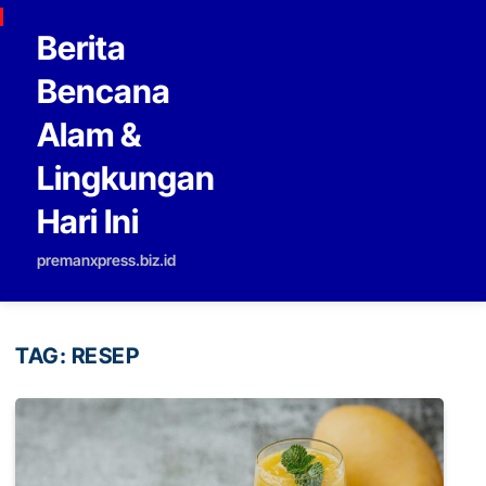
Skip to content
Berita
Bencana
Alam &
Lingkungan
Hari Ini
premanxpress.biz.id
TAG:
RESEP