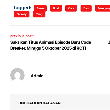
Tagged:
Ayam
Buat
Cara
Dan
Mengeny
Siomay
Yang
Navigasi pos
previous post:
Saksikan Titus Animasi Episode Baru Code
J
Breaker, Minggu 5 Oktober 2025 di RCTI
Admin
TINGGALKAN BALASAN