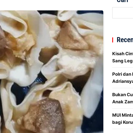
Recen
Kisah Cin
Sang Leg
Polri dan
Adriansy
Bukan Cu
Anak Za
MUI Mint
bagi Koru