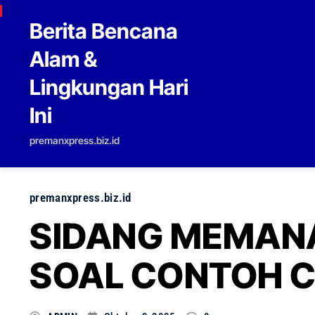
Skip to content
Berita Bencana
Alam &
Lingkungan Hari
Ini
premanxpress.biz.id
premanxpress.biz.id
SIDANG MEMANA
SOAL CONTOH C