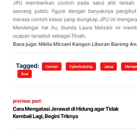
JPU memberikan contoh pada saksi ahli terkait 
seorang public figure dengan banyaknya pengikut 
merasa contoh kasus yang diungkap JPU ini mengar
Mendengar hal itu, ibunda Laura Meizani ini me
ucapan tersebut sebagai fitnah.
Baca juga: Nikita Mirzani Kangen Liburan Bareng An
Tagged:
Contoh
Cyberbullying
Jaksa
Meman
Soal
Navigasi pos
previous post:
Cara Mengatasi Jerawat di Hidung agar Tidak
Kembali Lagi, Begini Triknya