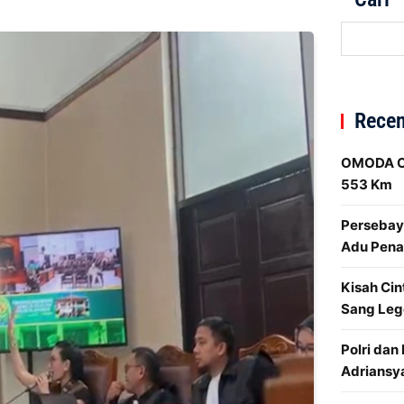
Recen
OMODA O4
553 Km
Persebaya
Adu Penal
Kisah Cin
Sang Leg
Polri dan
Adriansy